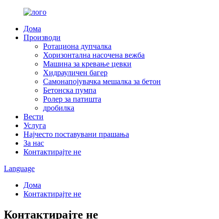
Дома
Производи
Ротациона дупчалка
Хоризонтална насочена вежба
Машина за кревање цевки
Хидрауличен багер
Самонапојувачка мешалка за бетон
Бетонска пумпа
Ролер за патишта
дробилка
Вести
Услуга
Најчесто поставувани прашања
За нас
Контактирајте не
Language
Дома
Контактирајте не
Контактирајте не