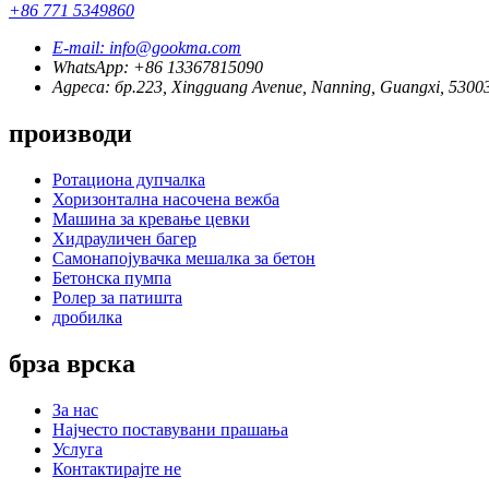
+86 771 5349860
E-mail: info@gookma.com
WhatsApp: +86 13367815090
Адреса: бр.223, Xingguang Avenue, Nanning, Guangxi, 5300
производи
Ротациона дупчалка
Хоризонтална насочена вежба
Машина за кревање цевки
Хидрауличен багер
Самонапојувачка мешалка за бетон
Бетонска пумпа
Ролер за патишта
дробилка
брза врска
За нас
Најчесто поставувани прашања
Услуга
Контактирајте не