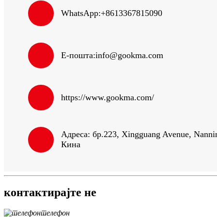
WhatsApp:
+8613367815090
Е-пошта:
info@gookma.com
https://www.gookma.com/
Адреса: бр.223, Xingguang Avenue, Nanni
Кина
контактирајте не
телефон