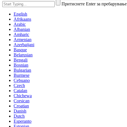
Притиснете Enter за пребарување
English
Afrikaans
Arabic
Albanian
Amharic
Armenian
Azerbaijani
Basque
Belarusian
Bengali
Bosnian
Bulgarian
Burmese
Cebuano
Czech
Catalan
Chichewa
Corsican
Croatian
Danish
Dutch
Esperanto
Estonian