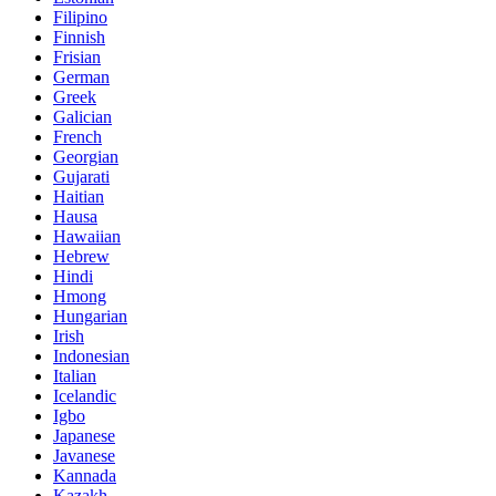
Filipino
Finnish
Frisian
German
Greek
Galician
French
Georgian
Gujarati
Haitian
Hausa
Hawaiian
Hebrew
Hindi
Hmong
Hungarian
Irish
Indonesian
Italian
Icelandic
Igbo
Japanese
Javanese
Kannada
Kazakh