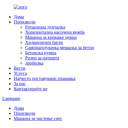
Дома
Производи
Ротациона дупчалка
Хоризонтална насочена вежба
Машина за кревање цевки
Хидрауличен багер
Самонапојувачка мешалка за бетон
Бетонска пумпа
Ролер за патишта
дробилка
Вести
Услуга
Најчесто поставувани прашања
За нас
Контактирајте не
Language
Дома
Производи
Машина за чистење снег