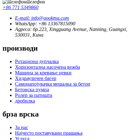
телефон
+86 771 5349860
E-mail: info@gookma.com
WhatsApp: +86 13367815090
Адреса: бр.223, Xingguang Avenue, Nanning, Guangxi,
530031, Кина
производи
Ротациона дупчалка
Хоризонтална насочена вежба
Машина за кревање цевки
Хидрауличен багер
Самонапојувачка мешалка за бетон
Бетонска пумпа
Ролер за патишта
дробилка
брза врска
За нас
Најчесто поставувани прашања
Услуга