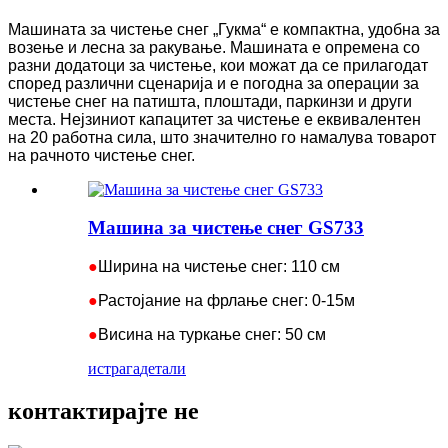
Машината за чистење снег „Гукма“ е компактна, удобна за
возење и лесна за ракување. Машината е опремена со
разни додатоци за чистење, кои можат да се прилагодат
според различни сценарија и е погодна за операции за
чистење снег на патишта, плоштади, паркинзи и други
места. Нејзиниот капацитет за чистење е еквивалентен
на 20 работна сила, што значително го намалува товарот
на рачното чистење снег.
Машина за чистење снег GS733
●
Ширина на чистење снег: 110 см
●
Растојание на фрлање снег: 0-15м
●
Висина на туркање снег: 50 см
истрага
детали
контактирајте не