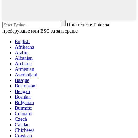
Притиснете Enter за
пребарување или ESC за затворање
English
Afrikaans
Arabic
Albanian
Amharic
Armenian
Azerbaijani
Basque
Belarusian
Bengali
Bosnian
Bulgarian
Burmese
Cebuano
Czech
Catalan
Chichewa
Corsican