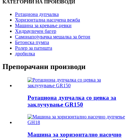
КАТЕГОРИИ НА ПРОИЗВОДИ
Ротациона дупчалка
Хоризонтална насочена вежба
Машина за кревање цевки
Хидрауличен багер
Самонапојувачка мешалка за бетон
Бетонска пумпа
Ролер за патишта
дробилка
Препорачани производи
Ротациона дупчалка со цевка за
заклучување GR150
Машина за хоризонтално насочно